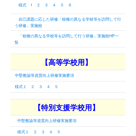
様式 1
２
３
４
５
６
自己課題に応じた研修「校種の異なる学校等を訪問して行
う研修」実施校
「校種の異なる学校等を訪問して行う研修」実施校HP一
覧
【高等学校用】
中堅教諭等資質向上研修実施要項
様式１
２
３
４
５
【特別支援学校用】
中堅教諭等資質向上研修実施要項
様式１
２
３
４
５