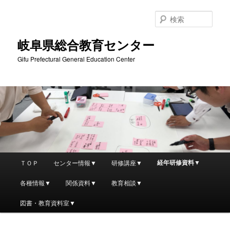
検
索
岐阜県総合教育センター
Gifu Prefectural General Education Center
メ
経年研修資料▼
ＴＯＰ
センター情報▼
研修講座▼
メ
イ
ン
各種情報▼
関係資料▼
教育相談▼
イ
メ
ニ
図書・教育資料室▼
ン
ュ
ー
コ