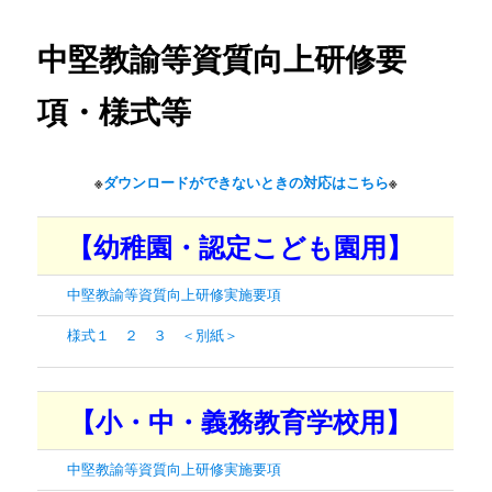
中堅教諭等資質向上研修要
ン
テ
項・様式等
ン
※
ダウンロードができないときの対応はこちら
※
ツ
へ
【幼稚園・認定こども園用】
移
中堅教諭等資質向上研修実施要項
動
様式１
２
３
＜別紙＞
【小・中・義務教育学校用】
中堅教諭等資質向上研修実施要項