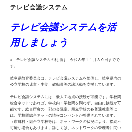
テレビ会議システム
ン
テレビ会議システムを活
テ
ン
用しましょう
ツ
※ テレビ会議システムの利用は、令和８年１１月３０日までで
へ
す。
移
岐阜県教育委員会は、テレビ会議システムを整備し、岐阜県
内の
公立学校の
児童・生徒、教職員等の諸活動を支援しています。
動
テレビ会議システムには、最大７地点の接続が可能です。学校間
総合ネットであれば、学校内・学校間を問わず、自由に接続が可
能です。総合庁舎の一部の会議室、県立学校の各普通教室等に
は、学校間総合ネットの情報コンセントが整備されています。
（市町村・組合立学校等は、ネットワークの状況により、接続不
可能な場合もあります。詳しくは、ネットワークの管理者に問い