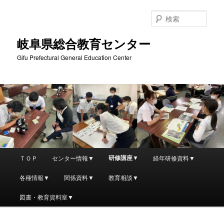
検
索
岐阜県総合教育センター
Gifu Prefectural General Education Center
メ
研修講座▼
ＴＯＰ
センター情報▼
経年研修資料▼
メ
イ
ン
各種情報▼
関係資料▼
教育相談▼
イ
メ
ニ
図書・教育資料室▼
ン
ュ
ー
コ