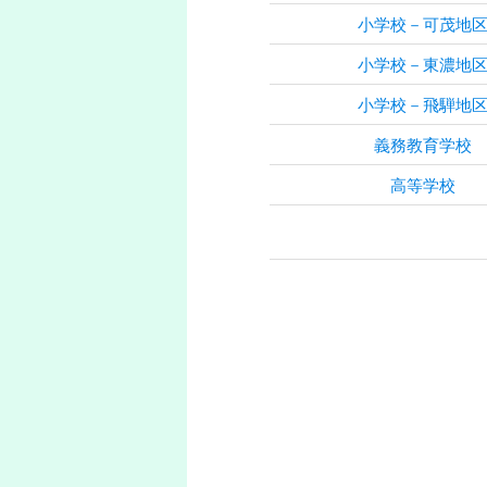
へ
小学校－可茂地
移
小学校－東濃地
小学校－飛騨地
動
義務教育学校
高等学校