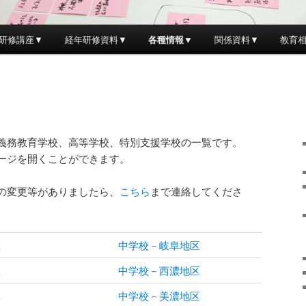
研修講座▼
経年研修資料▼
各種情報▼
関係資料▼
教育
義務教育学校、高等学校、特別支援学校の一覧です。
ージを開くことができます。
の変更等がありましたら、
こちら
まで連絡してくださ
区
中学校－岐阜地区
区
中学校－西濃地区
区
中学校－美濃地区