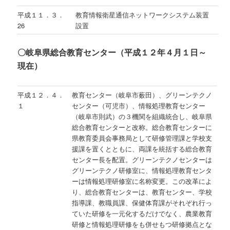
平成１１．３．
教育情報衛星通信ネットワークシステム装置
26
設置
〇岐阜県総合教育センター（平成１２年４月１日～
現在）
平成１２．４．
教育センター（岐阜市薮田）、グリーンテクノ
１
センター（可児市）、情報処理教育センター
（岐阜市則武）の３機関を組織統合し、岐阜県
総合教育センターと改称。総合教育センターに
県教育委員会事務局として研修管理課と学校支
援課を置くとともに、両課を統括する総合教育
センター長を配置。グリーンテクノセンターは
グリーンテクノ研修室に、情報処理教育センタ
ーは情報処理研修室に名称変更。この改革によ
り、総合教育センターは、教育センター、学校
指導課、教職員課、保健体育課がそれぞれ行っ
ていた研修を一元化するだけでなく、農業教育
研修と情報処理研修をも併せもつ研修拠点とな