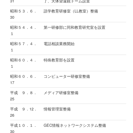
31
了、天体望遠鏡ドーム設置
昭和５３．６．
語学教育研修室（LL教室）整備
30
昭和５４．４．
第一研修部に同和教育研究室を設置
１
昭和５７．４．
電話相談業務開始
１
昭和６０．４．
特殊教育部を設置
１
昭和６０．６．
コンピューター研修室整備
17
平成 ９．８．
メディア研修室整備
25
平成 ９．12．
情報管理室整備
26
平成１０．１．
GEC情報ネットワークシステム整備
30