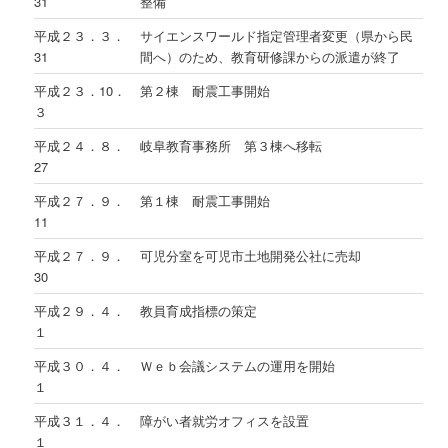
31
整備
平成２３．３．
サイエンスワールド指定管理者変更（県から民
31
間へ）のため、教育研修課からの派遣が終了
平成２３．10．
第２棟 耐震工事開始
３
平成２４．８．
岐阜教育事務所 第３棟へ移転
27
平成２７．９．
第１棟 耐震工事開始
11
平成２７．９．
可児分室を可児市土地開発公社に売却
30
平成２９．４．
教員育成指標の策定
１
平成３０．４．
Ｗｅｂ会議システムの運用を開始
１
平成３１．４．
障がい者就労オフィスを設置
１