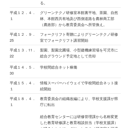
る。
平成１２．４．
グリーンテクノ研修室本館裏平地、茶園、自然
１
林、本館西共有地及び西側道路を農林商工部
（農政部）から教育委員会へ所管換え。
平成１２．９．
フォークリフト寄贈によりグリーンテクノ研修
25
室でフォークリフト講習開始
平成１３．11．
梨園、梨園北圃場、小型建機練習場を可児市に
22
総合グラウンド予定地として売却
平成１４．５．
学校間総合ネット稼働
30
平成１５．４．
情報スーパーハイウェイで学校間総合ネット接
１
続開始
平成１８．４．
教育委員会の組織改編により、学校支援課が県
１
庁に転出
総合教育センターには研修管理課から名称変更
した教育研修課と教育相談担当（学校支援課）