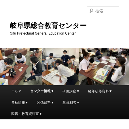
検
索
岐阜県総合教育センター
Gifu Prefectural General Education Center
メ
センター情報▼
ＴＯＰ
研修講座▼
経年研修資料▼
メ
イ
ン
各種情報▼
関係資料▼
教育相談▼
イ
メ
ニ
図書・教育資料室▼
ン
ュ
ー
コ