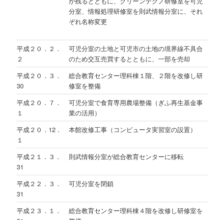
が残るとともに、グリーンテクノ研修室を可児
分室、情報処理研修室を則武情報分室に、それ
ぞれ名称変更
平成２０．２．
可児分室の土地と可児市の土地の境界線不具合
２
のため交互売買するとともに、一部を売却
平成２０．３．
総合教育センター理科棟１階、２階を改修し研
30
修室を整備
平成２０．７．
可児分室で食育専用農場整備（ぎふ再生基金事
１
業の活用）
平成２０．12．
本館改修工事（コンピュータ実習室の設置）
１
平成２１．３．
則武情報分室が総合教育センターに移転
31
平成２２．３．
可児分室を閉鎖
31
平成２３．１．
総合教育センター理科棟４階を改修し研修室を