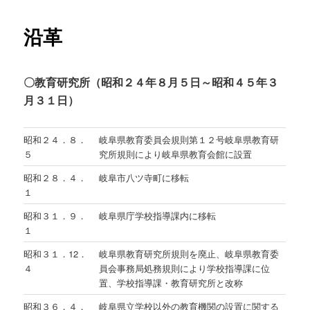
沿革
ン
テ
〇教育研究所（昭和２４年８月５日～昭和４５年３
ン
月３１日）
ツ
昭和２４．８．
岐阜県教育委員会規則第１２号岐阜県教育研
へ
５
究所規則により岐阜県教育会館に設置
昭和２８．４．
岐阜市八ツ寺町に移転
移
１
動
昭和３１．９．
岐阜県庁学校指導課内に移転
１
昭和３１．12．
岐阜県教育研究所規則を廃止、岐阜県教育委
４
員会事務局処務規則により学校指導課に位
置、学校指導課・教育研究所と改称
昭和３６．４．
岐阜県立学校以外の教育機関の設置に関する