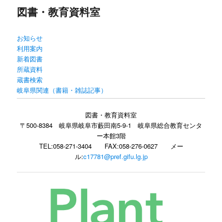
図書・教育資料室
ン
お知らせ
テ
利用案内
新着図書
ン
所蔵資料
蔵書検索
ツ
岐阜県関連（書籍・雑誌記事）
へ
図書・教育資料室
〒500-8384 岐阜県岐阜市藪田南5-9-1 岐阜県総合教育センタ
移
ー本館3階
TEL:058-271-3404 FAX:058-276-0627 メー
動
ル:
c17781@pref.gifu.lg.jp