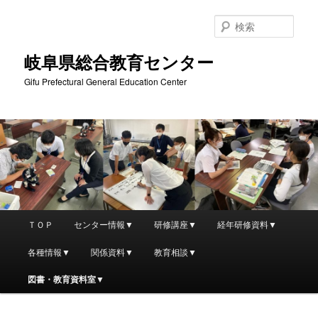
検
索
岐阜県総合教育センター
Gifu Prefectural General Education Center
メ
ＴＯＰ
センター情報▼
研修講座▼
経年研修資料▼
メ
イ
ン
各種情報▼
関係資料▼
教育相談▼
イ
メ
ニ
図書・教育資料室▼
ン
ュ
ー
コ